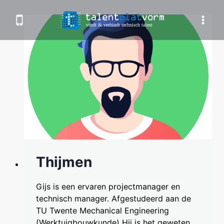
Doorgaan
naar
inhoud
Thijmen
Gijs is een ervaren projectmanager en
technisch manager. Afgestudeerd aan de
TU Twente Mechanical Engineering
(Werktuigbouwkunde) Hij is het geweten