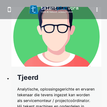
Doorgaan
naar
inhoud
Tjeerd
Analytische, oplossingsgerichte en ervaren
tekenaar die tevens ingezet kan worden
als servicemonteur / projectcoördinator.
Hij tekent machines en onderdelen in