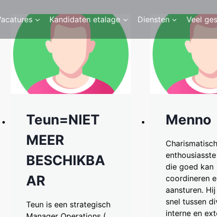
Vacatures
Kandidaten etalage
Diensten
Veel ge
Teun=NIET
Menno
MEER
Charismatisch
enthousiasste
BESCHIKBA
die goed kan
AR
coordineren e
aansturen. Hij
snel tussen di
Teun is een strategisch
interne en ex
Manager Operations (