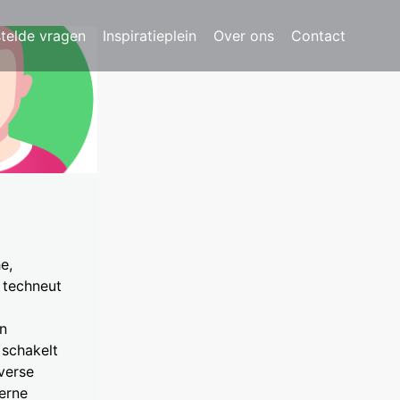
stelde vragen
Inspiratieplein
Over ons
Contact
e,
 techneut
n
 schakelt
verse
terne