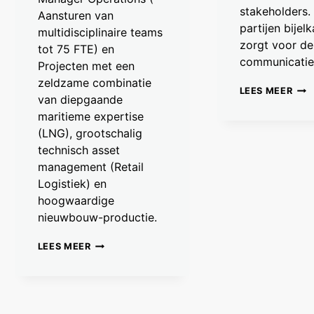
stakeholders.
Aansturen van
partijen bijel
multidisciplinaire teams
zorgt voor de 
tot 75 FTE) en
communicatie
Projecten met een
zeldzame combinatie
MEN
LEES MEER
van diepgaande
maritieme expertise
(LNG), grootschalig
technisch asset
management (Retail
Logistiek) en
hoogwaardige
nieuwbouw-productie.
TEUN=NIET
LEES MEER
MEER
BESCHIKBAAR