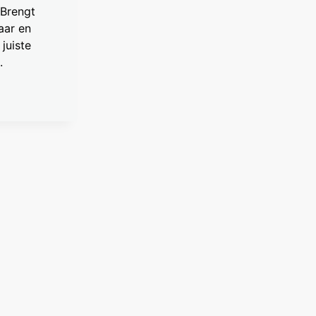
 Brengt
kaar en
juiste
.
NO